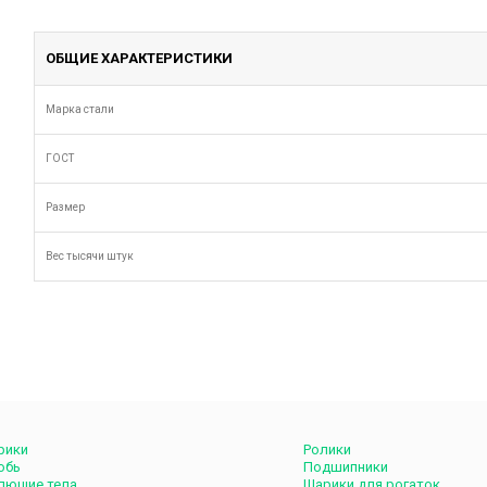
ОБЩИЕ ХАРАКТЕРИСТИКИ
Марка стали
ГОСТ
Размер
Вес тысячи штук
рики
Ролики
обь
Подшипники
лющие тела
Шарики для рогаток