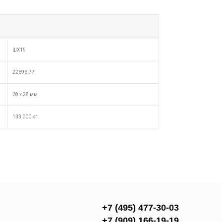
ШХ15
22696-77
28 х 28 мм
133,000 кг
+7 (495) 477-30-03
+7 (909) 166-19-19