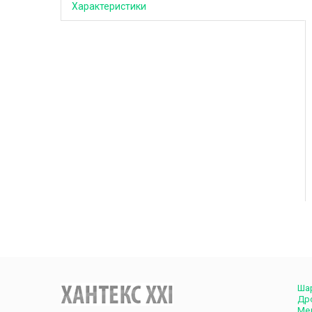
Характеристики
Ша
Др
Ме